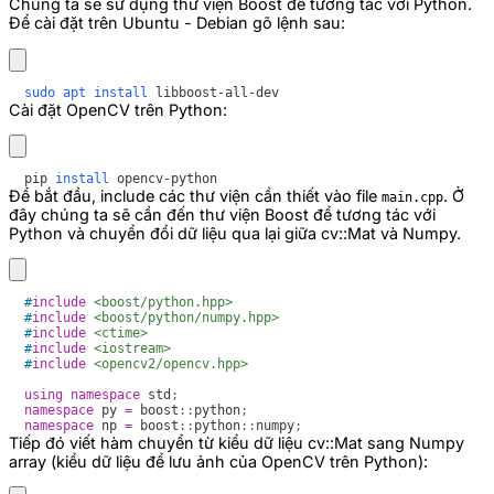
Chúng ta sẽ sử dụng thư viện Boost để tương tác với Python.
Để cài đặt trên Ubuntu - Debian gõ lệnh sau:
sudo
apt
install
Cài đặt OpenCV trên Python:
pip 
install
Để bắt đầu, include các thư viện cần thiết vào file
. Ở
main.cpp
đây chúng ta sẽ cần đến thư viện Boost để tương tác với
Python và chuyển đổi dữ liệu qua lại giữa cv::Mat và Numpy.
#
include
<boost/python.hpp>
#
include
<boost/python/numpy.hpp>
#
include
<ctime>
#
include
<iostream>
#
include
<opencv2/opencv.hpp>
using
namespace
 std
;
namespace
 py 
=
 boost
::
python
;
namespace
 np 
=
 boost
::
python
::
numpy
;
Tiếp đó viết hàm chuyển từ kiểu dữ liệu cv::Mat sang Numpy
array (kiểu dữ liệu để lưu ảnh của OpenCV trên Python):