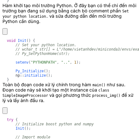
}
Hàm khởi tạo môi trường Python. Ở đây bạn có thể chỉ đến môi
trường bạn đang sử dụng bằng cách bỏ comment phần
Set
và sửa đường dẫn đến môi trường
your python location.
Python cần dùng.
void
Init
(
)
{
// Set your python location.
// wchar_t str[] = L"/home/vietanhdev/miniconda3/envs/ex
// Py_SetPythonHome(str);
setenv
(
"PYTHONPATH"
,
".."
,
1
)
;
Py_Initialize
(
)
;
    np
::
initialize
(
)
;
}
Toàn bộ đoạn code xử lý chính trong hàm
như sau.
main()
Đoạn code này sẽ khởi tạo một instance của
class
và gọi phương thức
để xử
SimpleImageProccessor
process_img()
lý và lấy ảnh đầu ra.
try
{
// Initialize boost python and numpy
Init
(
)
;
// Import module