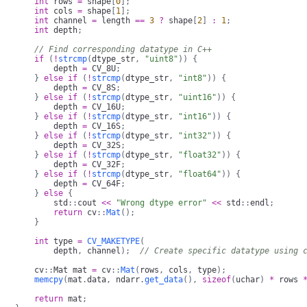
int
 rows 
=
 shape
[
0
]
;
int
 cols 
=
 shape
[
1
]
;
int
 channel 
=
 length 
==
3
?
 shape
[
2
]
:
1
;
int
 depth
;
// Find corresponding datatype in C++
if
(
!
strcmp
(
dtype_str
,
"uint8"
)
)
{
        depth 
=
 CV_8U
;
}
else
if
(
!
strcmp
(
dtype_str
,
"int8"
)
)
{
        depth 
=
 CV_8S
;
}
else
if
(
!
strcmp
(
dtype_str
,
"uint16"
)
)
{
        depth 
=
 CV_16U
;
}
else
if
(
!
strcmp
(
dtype_str
,
"int16"
)
)
{
        depth 
=
 CV_16S
;
}
else
if
(
!
strcmp
(
dtype_str
,
"int32"
)
)
{
        depth 
=
 CV_32S
;
}
else
if
(
!
strcmp
(
dtype_str
,
"float32"
)
)
{
        depth 
=
 CV_32F
;
}
else
if
(
!
strcmp
(
dtype_str
,
"float64"
)
)
{
        depth 
=
 CV_64F
;
}
else
{
        std
::
cout 
<<
"Wrong dtype error"
<<
 std
::
endl
;
return
 cv
::
Mat
(
)
;
}
int
 type 
=
CV_MAKETYPE
(
        depth
,
 channel
)
;
// Create specific datatype using 
    cv
::
Mat mat 
=
 cv
::
Mat
(
rows
,
 cols
,
 type
)
;
memcpy
(
mat
.
data
,
 ndarr
.
get_data
(
)
,
sizeof
(
uchar
)
*
 rows 
return
 mat
;