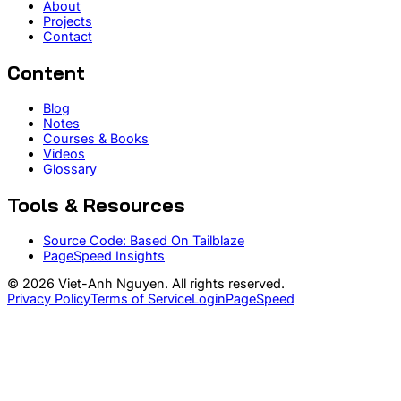
About
Projects
Contact
Content
Blog
Notes
Courses & Books
Videos
Glossary
Tools & Resources
Source Code: Based On Tailblaze
PageSpeed Insights
© 2026 Viet-Anh Nguyen. All rights reserved.
Privacy Policy
Terms of Service
Login
PageSpeed