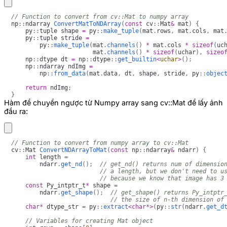
// Function to convert from cv::Mat to numpy array
np
::
ndarray 
ConvertMatToNDArray
(
const
 cv
::
Mat
&
 mat
)
{
    py
::
tuple shape 
=
 py
::
make_tuple
(
mat
.
rows
,
 mat
.
cols
,
 mat
    py
::
tuple stride 
=
        py
::
make_tuple
(
mat
.
channels
(
)
*
 mat
.
cols 
*
sizeof
(
uc
                       mat
.
channels
(
)
*
sizeof
(
uchar
)
,
sizeo
    np
::
dtype dt 
=
 np
::
dtype
::
get_builtin
<
uchar
>
(
)
;
    np
::
ndarray ndImg 
=
        np
::
from_data
(
mat
.
data
,
 dt
,
 shape
,
 stride
,
 py
::
objec
return
 ndImg
;
}
Hàm để chuyển ngược từ Numpy array sang cv::Mat để lấy ảnh
đầu ra:
// Function to convert from numpy array to cv::Mat
cv
::
Mat 
ConvertNDArrayToMat
(
const
 np
::
ndarray
&
 ndarr
)
{
int
 length 
=
        ndarr
.
get_nd
(
)
;
// get_nd() returns num of dimensio
// a length, but we don't need to u
// because we know that image has 3
const
 Py_intptr_t
*
 shape 
=
        ndarr
.
get_shape
(
)
;
// get_shape() returns Py_intptr
// the size of n-th dimension of
char
*
 dtype_str 
=
 py
::
extract
<
char
*
>
(
py
::
str
(
ndarr
.
get_d
// Variables for creating Mat object