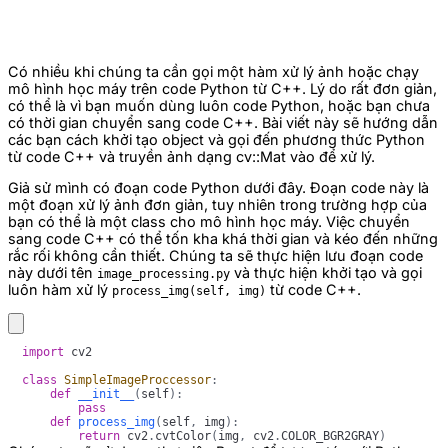
Có nhiều khi chúng ta cần gọi một hàm xử lý ảnh hoặc chạy
mô hình học máy trên code Python từ C++. Lý do rất đơn giản,
có thể là vì bạn muốn dùng luôn code Python, hoặc bạn chưa
có thời gian chuyển sang code C++. Bài viết này sẽ hướng dẫn
các bạn cách khởi tạo object và gọi đến phương thức Python
từ code C++ và truyền ảnh dạng cv::Mat vào để xử lý.
Giả sử mình có đoạn code Python dưới đây. Đoạn code này là
một đoạn xử lý ảnh đơn giản, tuy nhiên trong trường hợp của
bạn có thể là một class cho mô hình học máy. Việc chuyển
sang code C++ có thể tốn kha khá thời gian và kéo đến những
rắc rối không cần thiết. Chúng ta sẽ thực hiện lưu đoạn code
này dưới tên
và thực hiện khởi tạo và gọi
image_processing.py
luôn hàm xử lý
từ code C++.
process_img(self, img)
import
class
SimpleImageProccessor
:
def
__init__
(
self
)
:
pass
def
process_img
(
self
,
 img
)
:
return
 cv2
.
cvtColor
(
img
,
 cv2
.
COLOR_BGR2GRAY
)