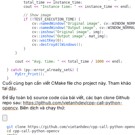
        total_time 
+=
 instance_time
;
        cout 
<<
"Instance time: "
<<
 instance_time 
<<
 endl
;
// Show image
if
(
!
TEST_EXECUTION_TIME
)
{
            cv
::
namedWindow
(
"Original image"
,
 cv
::
WINDOW_NOR
            cv
::
namedWindow
(
"Output image"
,
 cv
::
WINDOW_NORMA
            cv
::
imshow
(
"Original image"
,
 img
)
;
            cv
::
imshow
(
"Output image"
,
 mat_img
)
;
            cv
::
waitKey
(
0
)
;
            cv
::
destroyAllWindows
(
)
;
}
}
    cout 
<<
"Avg. time: "
<<
 total_time 
/
1000
<<
 endl
;
}
catch
(
py
::
error_already_set
&
)
{
PyErr_Print
(
)
;
}
Cuối cùng bạn cần viết CMake file cho project này. Tham khảo
tại
đây
.
Để lấy toàn bộ source code của bài viết, các bạn clone Github
repo sau:
https://github.com/vietanhdev/cpp-call-python-
opencv
. Biên dịch và chạy thử:
git
cd