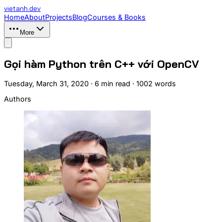
vietanh
.dev
Home
About
Projects
Blog
Courses & Books
More
Gọi hàm Python trên C++ với OpenCV
Tuesday, March 31, 2020
·
6 min read
·
1002
words
Authors