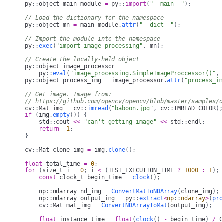
py
::
object main_module 
=
 py
::
import
(
"__main__"
)
;
// Load the dictionary for the namespace
    py
::
object mn 
=
 main_module
.
attr
(
"__dict__"
)
;
// Import the module into the namespace
    py
::
exec
(
"import image_processing"
,
 mn
)
;
// Create the locally-held object
    py
::
object image_processor 
=
        py
::
eval
(
"image_processing.SimpleImageProccessor()"
,
    py
::
object process_img 
=
 image_processor
.
attr
(
"process_i
// Get image. Image from:
// https://github.com/opencv/opencv/blob/master/samples/
    cv
::
Mat img 
=
 cv
::
imread
(
"baboon.jpg"
,
 cv
::
IMREAD_COLOR
)
if
(
img
.
empty
(
)
)
{
        std
::
cout 
<<
"can't getting image"
<<
 std
::
endl
;
return
-
1
;
}
    cv
::
Mat clone_img 
=
 img
.
clone
(
)
;
float
 total_time 
=
0
;
for
(
size_t i 
=
0
;
 i 
<
(
TEST_EXECUTION_TIME 
?
1000
:
1
)
;
const
 clock_t begin_time 
=
clock
(
)
;
        np
::
ndarray nd_img 
=
ConvertMatToNDArray
(
clone_img
)
;
        np
::
ndarray output_img 
=
 py
::
extract
<
np
::
ndarray
>
(
pr
        cv
::
Mat mat_img 
=
ConvertNDArrayToMat
(
output_img
)
;
float
 instance_time 
=
float
(
clock
(
)
-
 begin_time
)
/
 