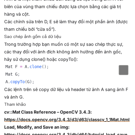
biên của vùng tham chiếu được lựa chọn bằng các giá trị
hàng và cột.
Các chỉnh sửa trên D, E sẽ làm thay đổi một phần ảnh (được
tham chiếu bởi “cửa sổ”).
Sao chép ảnh gồm cả dữ liệu
Trong trường hợp bạn muốn có một sự sao chép thực sự,
các thay đổi với ảnh đích không ảnh hưởng đến ảnh gốc,
hãy sử dụng clone() hoặc copyTo():
Mat F 
=
 A
.
clone
(
)
;
Mat G
;
A
.
copyTo
(
G
)
;
Các lệnh trên sẽ copy dữ liệu và header từ ảnh A sang ảnh F
và ảnh G.
Tham khảo
cv::Mat Class Reference – OpenCV 3.4.3:
https://docs.opencv.org/3.4.3/d3/d63/classcv_1_1Mat.html
Load, Modify, and Save an img:
https://docs.opencv.org/3.4.3/db/d64/tutorial_load_save_