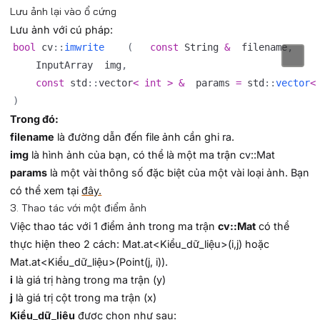
Lưu ảnh lại vào ổ cứng
Lưu ảnh với cú pháp:
bool
 cv
::
imwrite
(
const
 String 
&
 	filename
,
	InputArray 	img
,
const
 std
::
vector
<
int
>
&
 	params 
=
 std
::
vector
<
)
Trong đó:
filename
là đường dẫn đến file ảnh cần ghi ra.
img
là hình ảnh của bạn, có thể là một ma trận cv::Mat
params
là một vài thông số đặc biệt của một vài loại ảnh. Bạn
có thể xem tại
đây.
3. Thao tác với một điểm ảnh
Việc thao tác với 1 điểm ảnh trong ma trận
cv::Mat
có thể
thực hiện theo 2 cách:
Mat.at<Kiểu_dữ_liệu>(i,j)
hoặc
Mat.at<Kiểu_dữ_liệu>(Point(j, i))
.
i
là giá trị hàng trong ma trận (y)
j
là giá trị cột trong ma trận (x)
Kiểu_dữ_liệu
được chọn như sau: