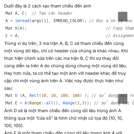
Dưới đây là 2 cách tạo tham chiếu đến ảnh
Mat A
,
 C
;
// Tạo các header
A 
=
imread
(
argv
[
1
]
,
 IMREAD_COLOR
)
;
// Đọc ảnh và lưu 
Mat 
B
(
A
)
;
// Copy th
C 
=
 A
;
// Assignme
Trong ví dụ trên, 3 ma trận A, B, C sẽ tham chiếu đến cùng
một vùng dữ liệu, chỉ có header của chúng là khác nhau. Khi
thực hiện chỉnh sửa trên các ma trận B, C thì sự thay đổi
cũng diễn ra trên A do chúng dùng chung một vùng dữ liệu.
Hay hơn nữa, ta có thể tạo một ảnh với header khác để truy
cập chỉ một vùng ảnh trên A. Việc này được thực hiện như
sau:
Mat 
D
(
A
,
Rect
(
10
,
10
,
100
,
100
)
)
;
// sử dụng một r
Mat E 
=
A
(
Range
::
all
(
)
,
Range
(
1
,
3
)
)
;
// sử dụng các b
Ảnh D sẽ là một tham chiếu đến cùng dữ liệu trong ảnh A
thông qua một “cửa sổ” là hình chữ nhật có tọa độ (10, 10,
100, 100).
Ảnh E là một tham chiếu đến cùng dữ liệu trong ảnh A với