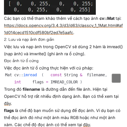
Các bạn có thể tham khảo thêm về cách tạo ảnh
cv::Mat
tại:
https://docs.opencv.org/3.4.3/d3/d63/classcv_1_1Mat.html#af
1d014cecd1510cdf580bf2ed7e5aafc
.
2. Lưu và nạp ảnh đơn giản
Việc lưu và nạp ảnh trong OpenCV sẽ dùng 2 hàm là imread()
(nạp ảnh) và imwrite() (ghi ảnh ra ổ cứng).
Đọc ảnh từ ổ cứng
Việc đọc ảnh từ ổ cứng thực hiện với cú pháp:
Mat cv
::
imread
(
const
 String 
&
 	filename
,
int
 	flags 
=
 IMREAD_COLOR 
)
Trong đó
filename
là đường dẫn đến file ảnh. Hiện tại
OpenCV hỗ trợ rất nhiều định dạng ảnh. Bạn có thể xem tại
đây
.
flags
là chế độ bạn muốn sử dụng để đọc ảnh. Ví dụ bạn có
thể đọc ảnh đó như một ảnh màu RGB hoặc như một ảnh
xám. Các chế độ đọc ảnh có thể xem tại
đây
.