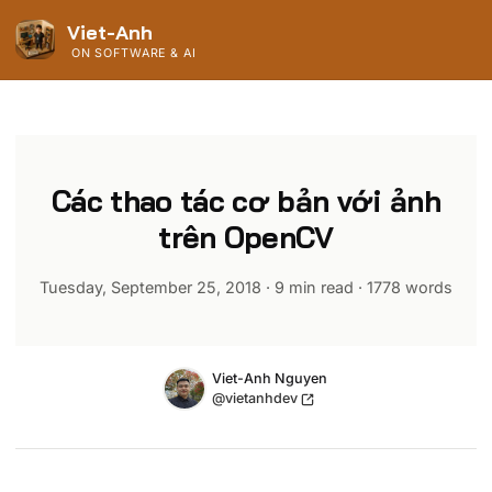
Viet-Anh
ON SOFTWARE & AI
Các thao tác cơ bản với ảnh
trên OpenCV
Tuesday, September 25, 2018
·
9 min read
·
1778
words
Name
Authors
Viet-Anh Nguyen
Twitter
@vietanhdev