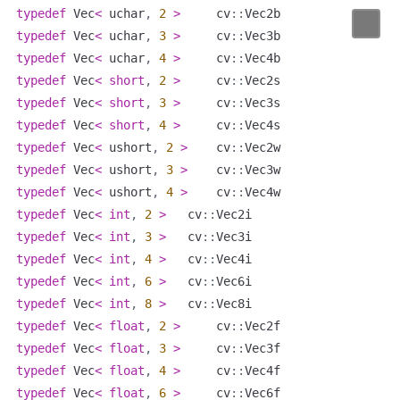
typedef
 Vec
<
 uchar
,
2
>
 	cv
::
typedef
 Vec
<
 uchar
,
3
>
 	cv
::
typedef
 Vec
<
 uchar
,
4
>
 	cv
::
typedef
 Vec
<
short
,
2
>
 	cv
::
typedef
 Vec
<
short
,
3
>
 	cv
::
typedef
 Vec
<
short
,
4
>
 	cv
::
typedef
 Vec
<
 ushort
,
2
>
 	cv
::
typedef
 Vec
<
 ushort
,
3
>
 	cv
::
typedef
 Vec
<
 ushort
,
4
>
 	cv
::
typedef
 Vec
<
int
,
2
>
 	cv
::
typedef
 Vec
<
int
,
3
>
 	cv
::
typedef
 Vec
<
int
,
4
>
 	cv
::
typedef
 Vec
<
int
,
6
>
 	cv
::
typedef
 Vec
<
int
,
8
>
 	cv
::
typedef
 Vec
<
float
,
2
>
 	cv
::
typedef
 Vec
<
float
,
3
>
 	cv
::
typedef
 Vec
<
float
,
4
>
 	cv
::
typedef
 Vec
<
float
,
6
>
 	cv
::