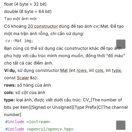
float (4 byte = 32 bit)
double (8 byte = 64 bit)
Tạo một ảnh mới
Có khoảng
20 constructor
dùng để tạo ảnh cv::Mat. Để tạo
một ma trận ảnh rỗng, chỉ cần sử dụng:
cv
::
Mat img
;
Bạn cũng có thể sử dụng các constructor khác để tạo ảnh
phù hợp với cấu trúc mình mong muốn, đống thời “đổ màu”
cho tất cả các điểm ảnh.
Ví dụ,
sử dụng constructor
Mat
(int
rows
, int
cols
, int
type
,
const
Scalar
&s):
rows:
số hàng của ảnh
cols:
số cột của ảnh
type:
loại ảnh, được viết dưới cấu trúc: CV_[The number of
bits per item][Signed or Unsigned][Type Prefix]C[The channel
number]
#
include
<iostream>
#
include
<opencv2/opencv.hpp>