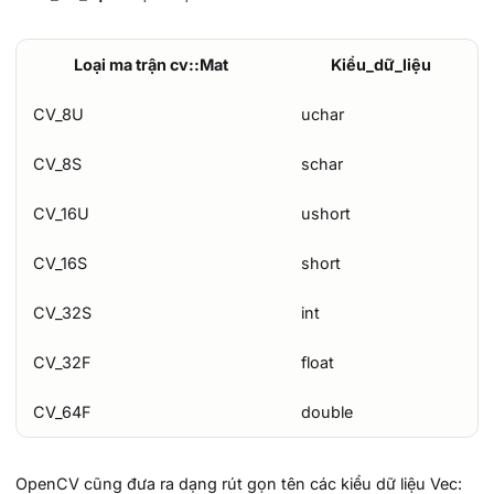
Loại ma trận cv::Mat
Kiểu_dữ_liệu
CV_8U
uchar
CV_8S
schar
CV_16U
ushort
CV_16S
short
CV_32S
int
CV_32F
float
CV_64F
double
OpenCV cũng đưa ra dạng rút gọn tên các kiểu dữ liệu Vec: