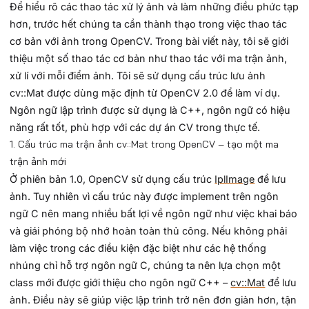
Để hiểu rõ các thao tác xử lý ảnh và làm những điều phức tạp
hơn, trước hết chúng ta cần thành thạo trong việc thao tác
cơ bản với ảnh trong OpenCV. Trong bài viết này, tôi sẽ giới
thiệu một số thao tác cơ bản như thao tác với ma trận ảnh,
xử lí với mỗi điểm ảnh. Tôi sẽ sử dụng cấu trúc lưu ảnh
cv::Mat được dùng mặc định từ OpenCV 2.0 để làm ví dụ.
Ngôn ngữ lập trình được sử dụng là C++, ngôn ngữ có hiệu
năng rất tốt, phù hợp với các dự án CV trong thực tế.
1. Cấu trúc ma trận ảnh cv::Mat trong OpenCV – tạo một ma
trận ảnh mới
Ở phiên bản 1.0, OpenCV sử dụng cấu trúc
IplImage
để lưu
ảnh. Tuy nhiên vì cấu trúc này được implement trên ngôn
ngữ C nên mang nhiều bất lợi về ngôn ngữ như việc khai báo
và giái phóng bộ nhớ hoàn toàn thủ công. Nếu không phải
làm việc trong các điều kiện đặc biệt như các hệ thống
nhúng chỉ hỗ trợ ngôn ngữ C, chúng ta nên lựa chọn một
class mới được giới thiệu cho ngôn ngữ C++ –
cv::Mat
để lưu
ảnh. Điều này sẽ giúp việc lập trình trở nên đơn giản hơn, tận