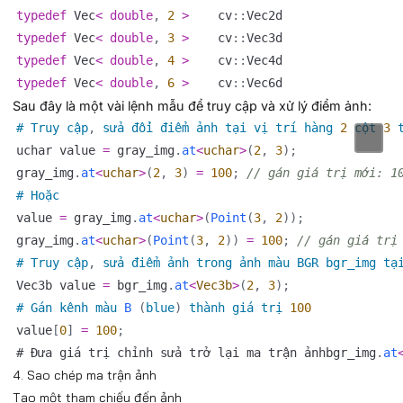
typedef
 Vec
<
double
,
2
>
 	cv
::
typedef
 Vec
<
double
,
3
>
 	cv
::
typedef
 Vec
<
double
,
4
>
 	cv
::
typedef
 Vec
<
double
,
6
>
 	cv
::
Sau đây là một vài lệnh mẫu để truy cập và xử lý điểm ảnh:
#
Truy cập
,
 sửa đổi điểm ảnh tại vị trí hàng 
2
 cột 
3
 
uchar value 
=
 gray_img
.
at
<
uchar
>
(
2
,
3
)
;
gray_img
.
at
<
uchar
>
(
2
,
3
)
=
100
;
// gán giá trị mới: 1
#
Hoặc
value 
=
 gray_img
.
at
<
uchar
>
(
Point
(
3
,
2
)
)
;
gray_img
.
at
<
uchar
>
(
Point
(
3
,
2
)
)
=
100
;
// gán giá trị
#
Truy cập
,
 sửa điểm ảnh trong ảnh màu BGR bgr_img tạ
Vec3b value 
=
 bgr_img
.
at
<
Vec3b
>
(
2
,
3
)
;
#
Gán kênh màu 
B
(
blue
)
 thành giá trị 
100
value
[
0
]
=
100
;
# Đưa giá trị chỉnh sửa trở lại ma trận ảnhbgr_img
.
at
4. Sao chép ma trận ảnh
Tạo một tham chiếu đến ảnh