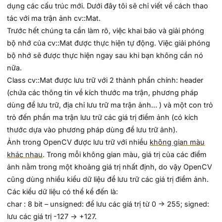
dụng các cấu trúc mới. Dưới đây tôi sẽ chỉ viết về cách thao
tác với ma trận ảnh cv::Mat.
Trước hết chúng ta cần làm rõ, việc khai báo và giải phóng
bộ nhớ của cv::Mat được thực hiện tự động. Việc giải phóng
bộ nhớ sẽ được thực hiện ngay sau khi bạn không cần nó
nữa.
Class cv::Mat được lưu trữ với 2 thành phần chính: header
(chứa các thông tin về kích thước ma trận, phương pháp
dùng để lưu trữ, địa chỉ lưu trữ ma trận ảnh… ) và một con trỏ
trỏ đến phần ma trận lưu trữ các giá trị điểm ảnh (có kích
thước dựa vào phương pháp dùng để lưu trữ ảnh).
Ảnh trong OpenCV được lưu trữ với nhiều
không gian màu
khác nhau
. Trong mỗi không gian màu, giá trị của các điểm
ảnh nằm trong một khoảng giá trị nhất định, do vậy OpenCV
cũng dùng nhiều kiểu dữ liệu để lưu trữ các giá trị điểm ảnh.
Các kiểu dữ liệu có thể kể đến là:
char : 8 bit – unsigned: để lưu các giá trị từ 0 -> 255; signed:
lưu các giá trị -127 -> +127.