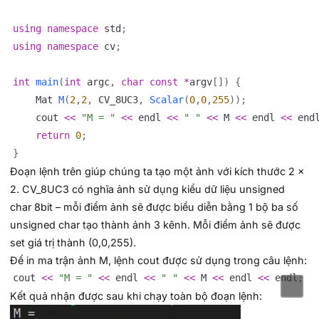
using
namespace
 std
;
using
namespace
 cv
;
int
main
(
int
 argc
,
char
const
*
argv
[
]
)
{
    Mat 
M
(
2
,
2
,
 CV_8UC3
,
Scalar
(
0
,
0
,
255
)
)
;
    cout 
<<
"M = "
<<
 endl 
<<
" "
<<
 M 
<<
 endl 
<<
 end
return
0
;
}
Đoạn lệnh trên giúp chúng ta tạo một ảnh với kích thước 2 x
2. CV_8UC3 có nghĩa ảnh sử dụng kiểu dữ liệu unsigned
char 8bit – mỗi điểm ảnh sẽ được biểu diễn bằng 1 bộ ba số
unsigned char tạo thành ảnh 3 kênh. Mỗi điểm ảnh sẽ được
set giá trị thành (0,0,255).
Để in ma trận ảnh M, lệnh cout được sử dụng trong câu lệnh:
cout 
<<
"M = "
<<
 endl 
<<
" "
<<
 M 
<<
 endl 
<<
 endl
;
Kết quả nhận được sau khi chạy toàn bộ đoạn lệnh: