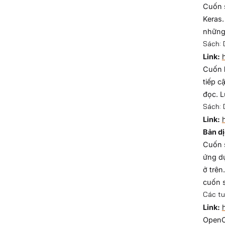
Cuốn s
Keras.
những
Sách: 
Link:
Cuốn
tiếp c
đọc. L
Sách: 
Link:
h
Bản dị
Cuốn s
ứng dụ
ở trên
cuốn 
Các tu
Link:
OpenCV