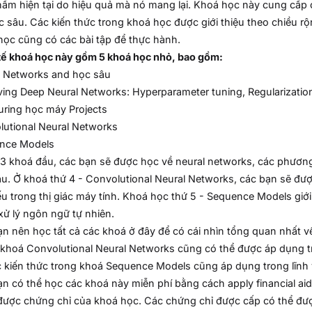
ẩm hiện tại do hiệu quả mà nó mang lại. Khoá học này cung cấp 
c sâu. Các kiến thức trong khoá học được giới thiệu theo chiều rộ
ọc cũng có các bài tập để thực hành.
tế khoá học này gồm 5 khoá học nhỏ, bao gồm:
l Networks and học sâu
ing Deep Neural Networks: Hyperparameter tuning, Regularizatio
uring học máy Projects
utional Neural Networks
nce Models
3 khoá đầu, các bạn sẽ được học về neural networks, các phương 
u. Ở khoá thứ 4 - Convolutional Neural Networks, các bạn sẽ đ
u trong thị giác máy tính. Khoá học thứ 5 - Sequence Models gi
xử lý ngôn ngữ tự nhiên.
n nên học tất cả các khoá ở đây để có cái nhìn tổng quan nhất v
khoá Convolutional Neural Networks cũng có thể được áp dụng tr
ác kiến thức trong khoá Sequence Models cũng áp dụng trong lĩnh 
n có thể học các khoá này miễn phí bằng cách apply financial aid
ược chứng chỉ của khoá học. Các chứng chỉ được cấp có thể đượ