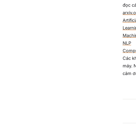
đọc cá
arxiv.
Artific
Learn
Machi
NLP
Compu
Các kh
máy. N
cảm ơ