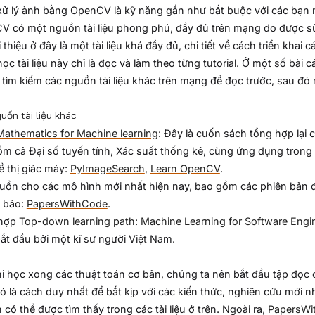
ử lý ảnh bằng OpenCV là kỹ năng gần như bắt buộc với các bạn 
 có một nguồn tài liệu phong phú, đầy đủ trên mạng do được sử
ới thiệu ở đây là một tài liệu khá đầy đủ, chi tiết về cách triển kh
ọc tài liệu này chỉ là đọc và làm theo từng tutorial. Ở một số bài 
 tìm kiếm các nguồn tài liệu khác trên mạng để đọc trước, sau đó
uồn tài liệu khác
Mathematics for Machine learning
: Đây là cuốn sách tổng hợp lại
m cả Đại số tuyến tính, Xác suất thống kê, cùng ứng dụng trong
ề thị giác máy:
PyImageSearch
,
Learn OpenCV
.
ồn cho các mô hình mới nhất hiện nay, bao gồm các phiên bản đ
i báo:
PapersWithCode
.
 hợp
Top-down learning path: Machine Learning for Software Engi
ắt đầu bởi một kĩ sư người Việt Nam.
s
i học xong các thuật toán cơ bản, chúng ta nên bắt đầu tập đọc 
ó là cách duy nhất để bắt kịp với các kiến thức, nghiên cứu mới nh
 có thể được tìm thấy trong các tài liệu ở trên. Ngoài ra,
PapersWi