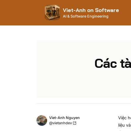
Viet-Anh on Software
AI & Software Engineering
Các tà
Name
Việc h
Authors
Viet-Anh Nguyen
Twitter
@vietanhdev
liệu v