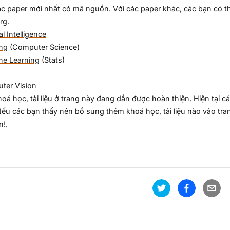
c paper mới nhất có mã nguồn. Với các paper khác, các bạn có 
org
.
ial Intelligence
ing
(Computer Science)
ne Learning
(Stats)
ter Vision
oá học, tài liệu ở trang này đang dần được hoàn thiện. Hiện tại các
ếu các bạn thấy nên bổ sung thêm khoá học, tài liệu nào vào tran
n!.