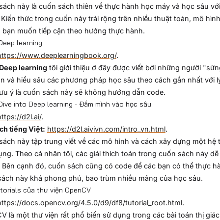
ách này là cuốn sách thiên về thực hành học máy và học sâu với 
 Kiến thức trong cuốn này trải rộng trên nhiều thuật toán, mô hì
 bạn muốn tiếp cận theo hướng thực hành.
Deep learning
https://www.deeplearningbook.org/
.
Deep learning
tôi giới thiệu ở đây được viết bởi những người "s
ận và hiểu sâu các phương pháp học sâu theo cách gần nhất với l
ưu ý là cuốn sách này sẽ không hướng dẫn code.
Dive into Deep learning - Đắm mình vào học sâu
ttps://d2l.ai/
.
ch tiếng Việt:
https://d2l.aivivn.com/intro_vn.html
.
ách này tập trung viết về các mô hình và cách xây dựng một hệ 
ng. Theo cá nhân tôi, các giải thích toán trong cuốn sách này d
. Bên cạnh đó, cuốn sách cũng có code để các bạn có thể thực hà
sách này khá phong phú, bao trùm nhiều mảng của học sâu.
torials của thư viện OpenCV
https://docs.opencv.org/4.5.0/d9/df8/tutorial_root.html
.
 là một thư viện rất phổ biến sử dụng trong các bài toán thị giác