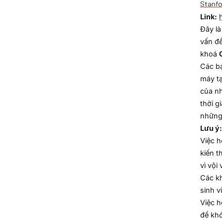
Stanfo
Link:
Đây là
vấn đề
khoá
Các bạ
máy tạ
của nh
thời g
những 
Lưu ý:
Việc h
kiến t
vì vội
Các kh
sinh v
Việc h
để khó