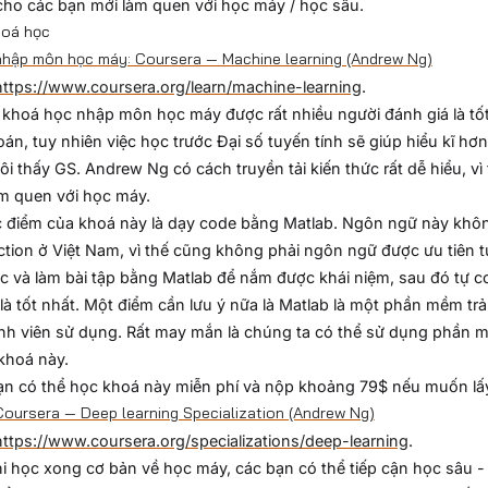
ho các bạn mới làm quen với học máy / học sâu.
hoá học
hập môn học máy: Coursera — Machine learning (Andrew Ng)
https://www.coursera.org/learn/machine-learning
.
 khoá học nhập môn học máy được rất nhiều người đánh giá là tốt
oán, tuy nhiên việc học trước Đại số tuyến tính sẽ giúp hiểu kĩ hơ
ôi thấy GS. Andrew Ng có cách truyền tải kiến thức rất dễ hiểu, vì
m quen với học máy.
 điểm của khoá này là dạy code bằng Matlab. Ngôn ngữ này khô
tion ở Việt Nam, vì thế cũng không phải ngôn ngữ được ưu tiên t
c và làm bài tập bằng Matlab để nắm được khái niệm, sau đó tự 
là tốt nhất. Một điểm cần lưu ý nữa là Matlab là một phần mềm trả
nh viên sử dụng. Rất may mắn là chúng ta có thể sử dụng phần mề
khoá này.
n có thể học khoá này miễn phí và nộp khoảng 79$ nếu muốn lấy
oursera — Deep learning Specialization (Andrew Ng)
https://www.coursera.org/specializations/deep-learning
.
i học xong cơ bản về học máy, các bạn có thể tiếp cận học sâu 