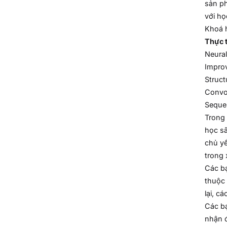
sản ph
với họ
Khoá h
Thực 
Neura
Improv
Struct
Convol
Seque
Trong 
học sâ
chủ yế
trong 
Các bạ
thuộc 
lại, c
Các bạ
nhận đ