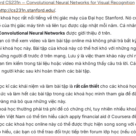
rd CS231n — Convolutional Neural Networks for Visual Recognition
http://cs231n.stanford.edu/
.
 khoá học rất nổi tiếng về thị giác máy của Đại học Stanford. Nó 
 của thị giác máy tính và liên tục được cập nhật mỗi năm. Cá nhâ
Convolutional Neural Networks
được giới thiệu ở trên.
n có thể xem video và làm bài tập online mà không phải trả bất kỳ
i khoá học này. Bài tập của khoá này có thể hơi khó với những ngư
ững người đi trước ở trên mạng. Lưu ý là việc tham khảo này chỉ 
ian tìm kiếm trong tài liệu hoặc video mà không thấy câu trả lời. C
người khác sau khi hoàn thành các bài tập.
ọc kĩ các khái niệm và làm bài tập là
rất cần thiết
cho các khoá học
hức và làm hết các bài tập trong các khoá học mình tham gia để đ
 vàng mà bỏ qua những việc này.
oá học thường phải trả phí để có chứng chỉ, tuy nhiên nhiều khoá
iên Việt Nam có thể tìm hiểu cách apply financial aid ở Coursera đ
ọc các khoá học online này có thể được thực hiện song song với 
 hiểu, các bạn có thể trao đổi trực tiếp trên forum lớp học (nếu có