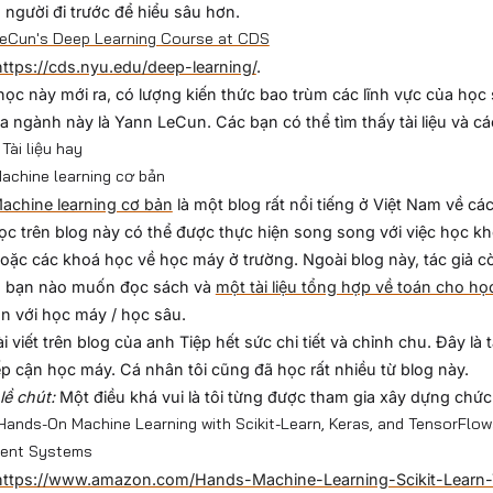
người đi trước để hiểu sâu hơn.
eCun's Deep Learning Course at CDS
https://cds.nyu.edu/deep-learning/
.
ọc này mới ra, có lượng kiến thức bao trùm các lĩnh vực của học
a ngành này là Yann LeCun. Các bạn có thể tìm thấy tài liệu và các 
Tài liệu hay
achine learning cơ bản
achine learning cơ bản
là một blog rất nổi tiếng ở Việt Nam về cá
ọc trên blog này có thể được thực hiện song song với việc học 
hoặc các khoá học về học máy ở trường. Ngoài blog này, tác giả 
 bạn nào muốn đọc sách và
một tài liệu tổng hợp về toán cho h
ận với học máy / học sâu.
i viết trên blog của anh Tiệp hết sức chi tiết và chỉnh chu. Đây là 
ếp cận học máy. Cá nhân tôi cũng đã học rất nhiều từ blog này.
lề chút:
Một điều khá vui là tôi từng được tham gia xây dựng chức
Hands-On Machine Learning with Scikit-Learn, Keras, and TensorFlow
igent Systems
https://www.amazon.com/Hands-Machine-Learning-Scikit-Learn