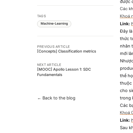
được c
Các k
Khoá n
TAGS
Link:
Machine-Learning
Đây là
thức t
nhân t
PREVIOUS ARTICLE
[Concepts] Classification metrics
mới là
Nhược
NEXT ARTICLE
produc
[MOOC] Apollo Lesson 1: SDC
Fundamentals
thể họ
thuộc 
cho si
← Back to the blog
trong 
Các bạ
Khoá C
Link:
Sau kh