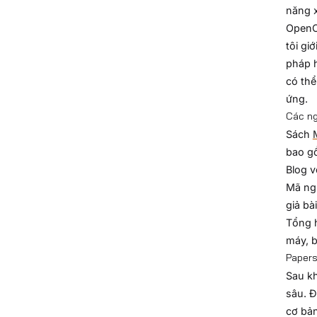
năng x
OpenCV
tôi gi
pháp h
có thể
ứng.
Các ng
Sách
bao gồ
Blog v
Mã ngu
giả bà
Tổng
máy, b
Paper
Sau kh
sâu. Đ
cơ bản