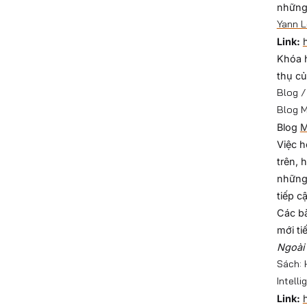
những 
Yann L
Link:
Khóa h
thụ củ
Blog / 
Blog M
Blog
M
Việc h
trên, 
những
tiếp c
Các bà
mới ti
Ngoài 
Sách: 
Intell
Link: