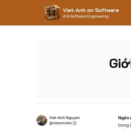
Viet-Anh on Software
AI & Software Engineering
Giới
Name
Ngôn n
Authors
Viet-Anh Nguyen
Twitter
@vietanhdev
trong 