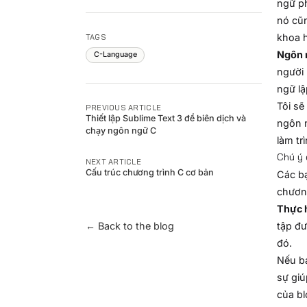
ngữ ph
nó cũn
khoa 
TAGS
Ngôn 
C-Language
người 
ngữ lậ
Tôi sẽ
PREVIOUS ARTICLE
Thiết lập Sublime Text 3 để biên dịch và
ngôn 
chạy ngôn ngữ C
làm tr
Chú ý 
NEXT ARTICLE
Cấu trúc chương trình C cơ bản
Các b
chương
Thực 
← Back to the blog
tập đư
đó.
Nếu bạ
sự giú
của bl