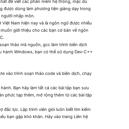
nhất để viết các phần mềm hệ thống, mặc dù
ng được dùng làm phương tiện giảng dạy trong
o người nhập môn.
 ở Việt Nam hiện nay và là ngôn ngữ được nhiều
h muốn giới thiệu cho các bạn cơ bản về ngôn
 C.
 soạn thảo mã nguồn, gcc làm trình biên dịch
ều hành Windows, bạn có thể sử dụng Dev-C++
te vào trình soạn thảo code và biên dịch, chạy
ực hành. Bạn hãy làm tất cả các bài tập bạn sưu
oán phức tạp thêm, mở rộng thêm từ các bài tập
ắc lực. Lập trình viên giỏi luôn biết tìm kiếm
 nếu bạn gặp khó khăn. Hãy vào trang Liên hệ