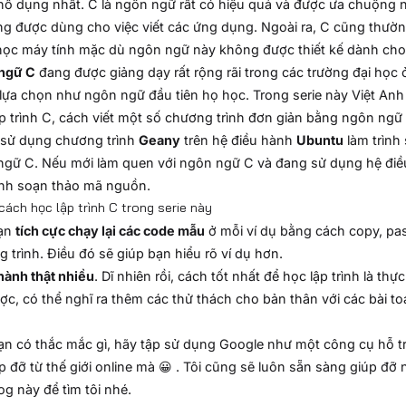
ổ dụng nhất. C là ngôn ngữ rất có hiệu quả và được ưa chuộng 
g được dùng cho việc viết các ứng dụng. Ngoài ra, C cũng thườ
học máy tính mặc dù ngôn ngữ này không được thiết kế dành ch
ngữ C
đang được giảng dạy rất rộng rãi trong các trường đại học
lựa chọn như ngôn ngữ đầu tiên họ học. Trong serie này Việt An
p trình C, cách viết một số chương trình đơn giản bằng ngôn ngữ
 sử dụng chương trình
Geany
trên hệ điều hành
Ubuntu
làm trình
ngữ C. Nếu mới làm quen với ngôn ngữ C và đang sử dụng hệ đi
ình soạn thảo mã nguồn.
cách học lập trình C trong serie này
ạn
tích cực chạy lại các code mẫu
ở mỗi ví dụ bằng cách copy, pas
 trình. Điều đó sẽ giúp bạn hiểu rõ ví dụ hơn.
hành thật nhiều
. Dĩ nhiên rồi, cách tốt nhất để học lập trình là th
ợc, có thể nghĩ ra thêm các thử thách cho bản thân với các bài t
n có thắc mắc gì, hãy tập sử dụng Google như một công cụ hỗ trợ đ
p đỡ từ thế giới online mà 😀 . Tôi cũng sẽ luôn sẵn sàng giúp đỡ
og này để tìm tôi nhé.